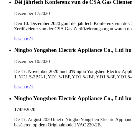
Déi jährlech Konferenz vun de CSA Gas Cliente
Dezember 17/2020
Den 10. Dezember 2020 gouf déi jährlech Konferenz vun de CS
Zertifizéierer vun der CSA Gas Zertifizéierungsorgan waren op
liesen méi
Ningbo Yongshen Electric Appliance Co., Ltd huet
Dezember 10/2020
De 17. November 2020 huet d'Ningbo Yongshen Electric Appli
1, YD1.5-2BC-1, YD1.5-1BP, YD1.5-2BP, YD1.5-3P, YD1.5-
liesen méi
Ningbo Yongshen Electric Appliance Co., Ltd hue
17/09/2020
De 17. August 2020 huet d'Ningbo Yongshen Electric Appliance
baséieren op dem Originalmodell YAO220-2B.