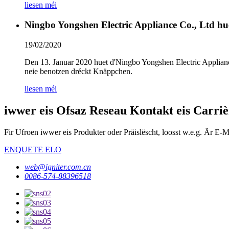
liesen méi
Ningbo Yongshen Electric Appliance Co., Ltd hue
19/02/2020
Den 13. Januar 2020 huet d'Ningbo Yongshen Electric Applian
neie benotzen dréckt Knäppchen.
liesen méi
iwwer eis Ofsaz Reseau Kontakt eis Carriè
Fir Ufroen iwwer eis Produkter oder Präislëscht, loosst w.e.g. Är E-M
ENQUETE ELO
web@igniter.com.cn
0086-574-88396518