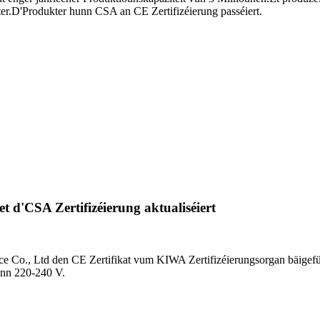
er.D'Produkter hunn CSA an CE Zertifizéierung passéiert.
t d'CSA Zertifizéierung aktualiséiert
ce Co., Ltd den CE Zertifikat vum KIWA Zertifizéierungsorgan bäigef
inn 220-240 V.