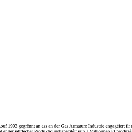
ouf 1993 gegrënnt an ass an der Gas Armature Industrie engagéiert fir 
 enger jährlecher Produktiounskapazitéit vun 3 Milliounen.Et produzé