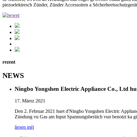
piezoelektresch Zünder, Zünder Accessoiren a Sécherheetsschutzgerät
rezent
NEWS
Ningbo Yongshen Electric Appliance Co., Ltd hue
17. Mäerz 2021
Den 2. Februar 2021 huet d'Ningbo Yongshen Electric Applian
Zündung vu Gas am Input Spannungsberäich vun benotzt ka g
liesen méi