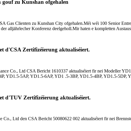
n gouf zu Kunshan ofgehalen
A Gas Clienten zu Kunshan City ofgehalen.Méi wéi 100 Senior Entrep
 der alljährlecher Konferenz deelgeholl.Mir haten e kompletten Austau
 d'CSA Zertifizéierung aktualiséiert.
ance Co., Ltd CSA Bericht 1610337 aktualiséiert fir nei Modeller 
4P, YD1.5-5AP, YD1.5-6AP, YD1 .5-3BP, YD1.5-4BP, YD1.5-5DP, Y
t d'TUV Zertifizéierung aktualiséiert.
 Co., Ltd den CSA Bericht 50080622 002 aktualiséiert fir nei Brennst