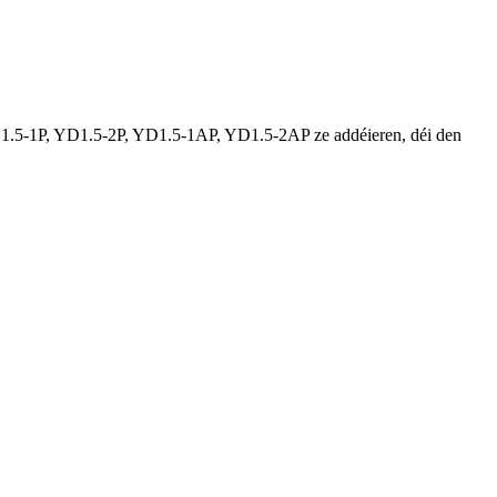
YD1.5-1P, YD1.5-2P, YD1.5-1AP, YD1.5-2AP ze addéieren, déi den