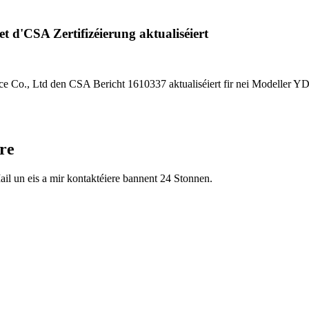
t d'CSA Zertifizéierung aktualiséiert
ce Co., Ltd den CSA Bericht 1610337 aktualiséiert fir nei Modeller 
re
ail un eis a mir kontaktéiere bannent 24 Stonnen.