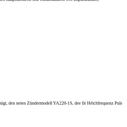
üügt, den neien Zündermodell YA220-1S, dee fir Héichfrequenz Puls