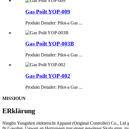
Gas Poilt YOP-009
Produkt Detailer: Pilot-a Gas ...
Gas Poilt YOP-003B
Produkt Detailer: Pilot-a Gas ...
Gas Poilt YOP-002
Produkt Detailer: Pilot-a Gas ...
MISSIOUN
ERklärung
Ningbo Yongshen elektrescht Apparat (Original Controller) Co., Ltd g
fir Gasofen, Uewen an Heizungen mat enger gewësser Skala ginn, mat