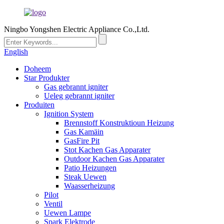
Ningbo Yongshen Electric Appliance Co.,Ltd.
English
Doheem
Star Produkter
Gas gebrannt igniter
Ueleg gebrannt igniter
Produiten
Ignition System
Brennstoff Konstruktioun Heizung
Gas Kamäin
GasFire Pit
Stot Kachen Gas Apparater
Outdoor Kachen Gas Apparater
Patio Heizungen
Steak Uewen
Waasserheizung
Pilot
Ventil
Uewen Lampe
Spark Elektrode