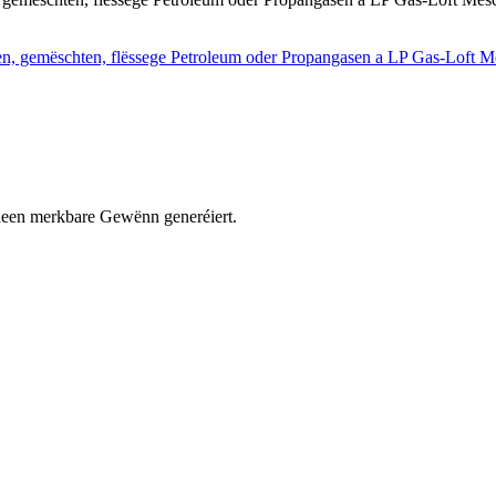
n deen merkbare Gewënn generéiert.