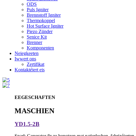
ODS
Puls Igniter
Brennstoff Igniter
Thermokoppel
Hot Surface Igniter
Piezo Zünder
Senice Kit
Brenner
Komponenten
Neiegkeeten
Iwwert ons
Zertifikat
Kontaktéiert eis
EEGESCHAFTEN
MASCHIEN
YD1.5-2B
Spark Generator fir ze benotzen mat natierlechen, fabrizéiert