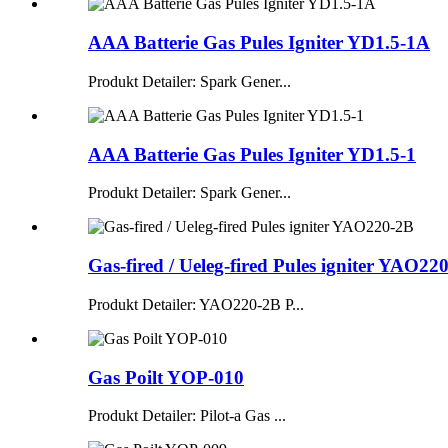
AAA Batterie Gas Pules Igniter YD1.5-1A
Produkt Detailer: Spark Gener...
AAA Batterie Gas Pules Igniter YD1.5-1
Produkt Detailer: Spark Gener...
Gas-fired / Ueleg-fired Pules igniter YAO22
Produkt Detailer: YAO220-2B P...
Gas Poilt YOP-010
Produkt Detailer: Pilot-a Gas ...