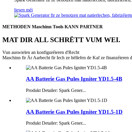
liesen méi
METHODEN Maschinn Tools KANN PARTNER
MAT DIR ALL SCHRËTT VUM WEI.
Vun auswielen an konfiguréieren d'Recht
Maschinn fir Är Aarbecht fir Iech ze hëllefen de Kaf ze finanzéiere
AA Batterie Gas Pules Igniter YD1.5-4B
Produkt Detailer: Spark Gener...
AA Batterie Gas Pules Igniter YD1.5-1D
Produkt Detailer: Spark Gener...