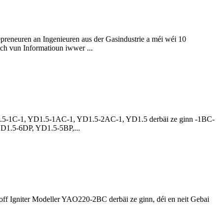
reneuren an Ingenieuren aus der Gasindustrie a méi wéi 10
sch vun Informatioun iwwer ...
YD1.5-1C-1, YD1.5-1AC-1, YD1.5-2AC-1, YD1.5 derbäi ze ginn -1BC-
D1.5-6DP, YD1.5-5BP,...
off Igniter Modeller YAO220-2BC derbäi ze ginn, déi en neit Gebai