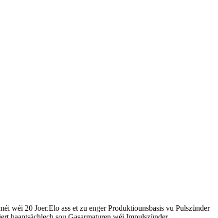
méi wéi 20 Joer.Elo ass et zu enger Produktiounsbasis vu Pulszünder
iert haaptsächlech sou Gasarmaturen wéi Impulszünder,